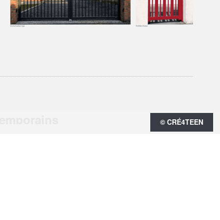
temporains
© CRÉ4TEEN