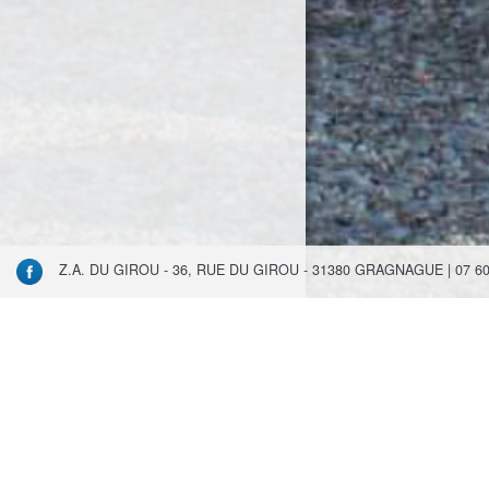
Z.A. DU GIROU - 36, RUE DU GIROU - 31380 GRAGNAGUE | 07 60 1